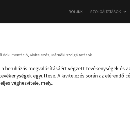
RÓLUNK
SZOLGÁLTATÁSOK
ői dokumentáció
,
Kivitelezés
,
Mérnöki szolgáltatások
s a beruházás megvalósításáért végzett tevékenységek és a
 tevékenységek együttese. A kivitelezés során az elérendő cé
ljes véghezvitele, mely...