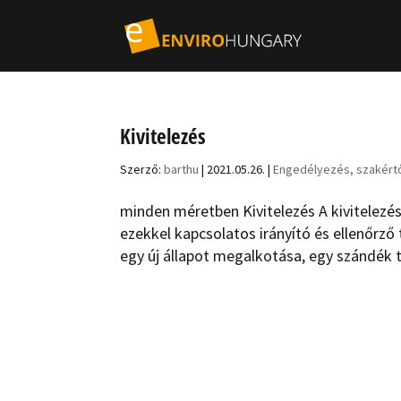
Kivitelezés
Szerző:
barthu
|
2021.05.26.
|
Engedélyezés, szakért
minden méretben Kivitelezés A kivitelezé
ezekkel kapcsolatos irányító és ellenőrző
egy új állapot megalkotása, egy szándék te