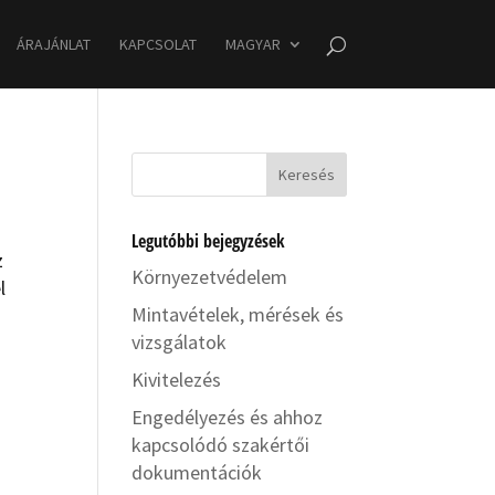
ÁRAJÁNLAT
KAPCSOLAT
MAGYAR
Legutóbbi bejegyzések
z
Környezetvédelem
l
Mintavételek, mérések és
vizsgálatok
Kivitelezés
Engedélyezés és ahhoz
kapcsolódó szakértői
dokumentációk