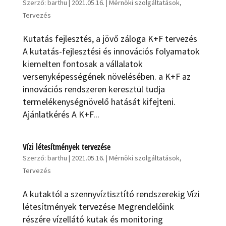
Szerző:
barthu
|
2021.05.16.
|
Mérnöki szolgáltatások
,
Tervezés
Kutatás fejlesztés, a jövő záloga K+F tervezés
A kutatás-fejlesztési és innovációs folyamatok
kiemelten fontosak a vállalatok
versenyképességének növelésében. a K+F az
innovációs rendszeren keresztül tudja
termelékenységnövelő hatását kifejteni.
Ajánlatkérés A K+F...
Vízi létesítmények tervezése
Szerző:
barthu
|
2021.05.16.
|
Mérnöki szolgáltatások
,
Tervezés
A kutaktól a szennyvíz­tisz­tító rendszerekig Vízi
létesít­mé­nyek terve­zése Megrendelőink
részére vízellátó kutak és monitoring