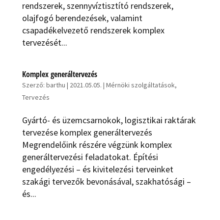
rendszerek, szennyvíztisztító rendszerek,
olajfogó berendezések, valamint
csapadékelvezető rendszerek komplex
tervezését...
Komplex generáltervezés
Szerző:
barthu
|
2021.05.05.
|
Mérnöki szolgáltatások
,
Tervezés
Gyártó- és üzemcsarnokok, logisztikai raktárak
tervezése komplex generál­tervezés
Megrendelőink részére végzünk komplex
generáltervezési feladatokat. Építési
engedélyezési – és kivitelezési terveinket
szakági tervezők bevonásával, szakhatósági –
és...