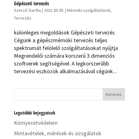
Gépészeti tervezés
Szerző:
barthu
|
2021.05.05.
|
Mérnöki szolgáltatások
,
Tervezés
különleges megoldások Gépé­sze­ti ter­ve­zés
Cégünk a gépészmérnöki tervezés teljes
spektrumát felölelő szolgáltatásokat nyújtja
Megrendelői számára korszerű 3 dimenziós
szoftverek segítségével. A legkorszerűbb
tervezési eszközök alkalmazásával cégünk...
Legutóbbi bejegyzések
Környezetvédelem
Mintavételek, mérések és vizsgálatok